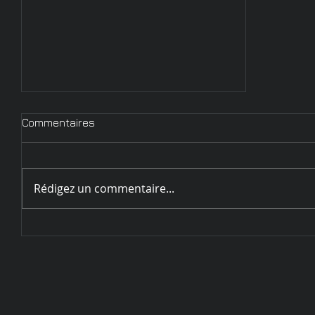
Commentaires
Rédigez un commentaire...
Circulaire d'inscription
Challenge de Sarrebourg - 28
et 29 mai 2022