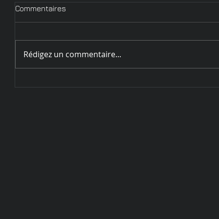
Commentaires
Rédigez un commentaire...
Circulaire d'inscription
Challenge de Sarrebourg - 28
et 29 mai 2022