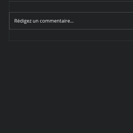
Rédigez un commentaire...
Circulaire d'inscription
Challenge de Sarrebourg - 28
et 29 mai 2022