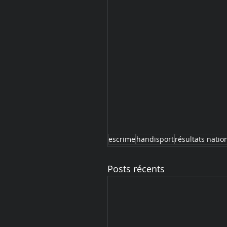
escrime
handisport
résultats natio
Posts récents