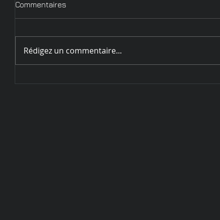
Commentaires
Rédigez un commentaire...
Circulaire d'inscription
Challenge de Sarrebourg - 28
et 29 mai 2022