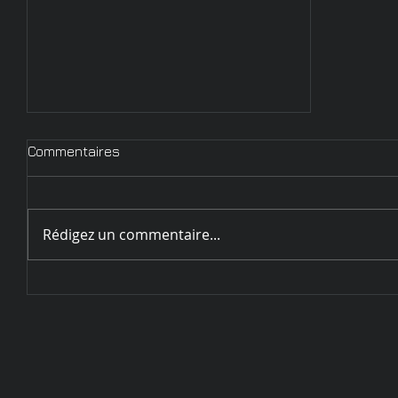
Commentaires
Rédigez un commentaire...
Circulaire d'inscription
Challenge de Sarrebourg - 28
et 29 mai 2022