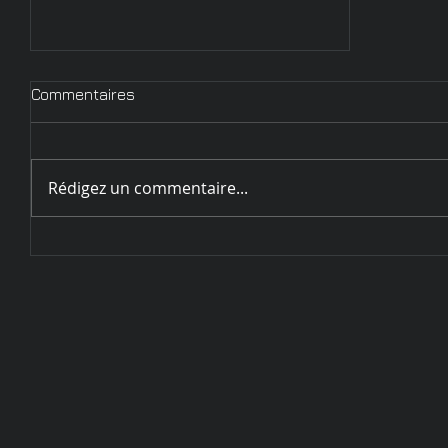
Commentaires
Rédigez un commentaire...
Circulaire d'inscription
Challenge de Sarrebourg - 28
et 29 mai 2022