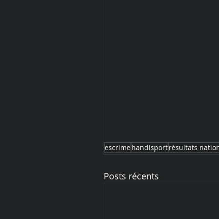
escrime
handisport
résultats natio
Posts récents