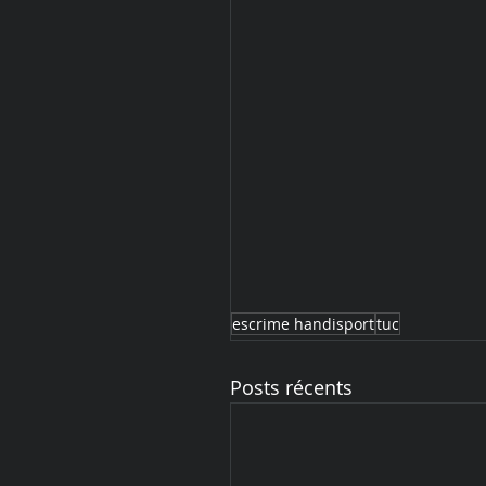
escrime handisport
tuc
Posts récents