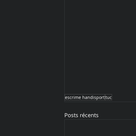
escrime handisport
tuc
Posts récents