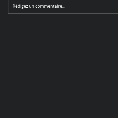
Rédigez un commentaire...
Circulaire d'inscription
Challenge de Sarrebourg - 28
et 29 mai 2022