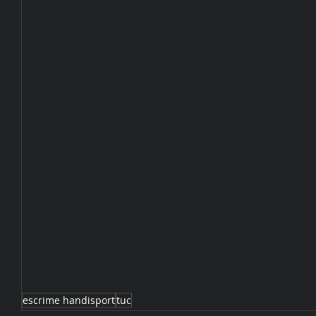
escrime handisport
tuc