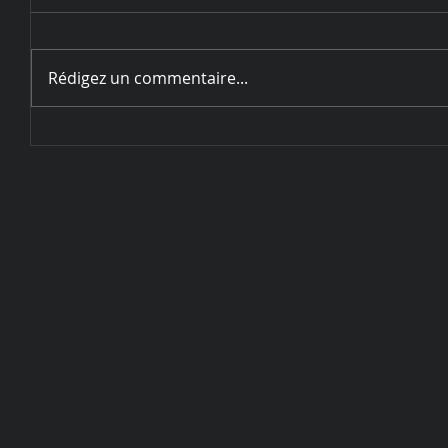
Rédigez un commentaire...
Circulaire d'inscription
Challenge de Sarrebourg - 28
et 29 mai 2022