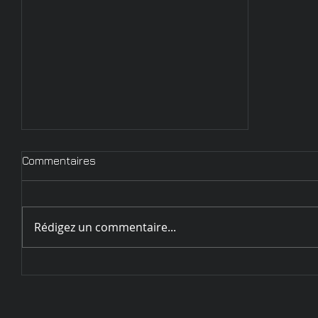
Commentaires
Rédigez un commentaire...
Circulaire d'inscription
Challenge de Sarrebourg - 28
et 29 mai 2022