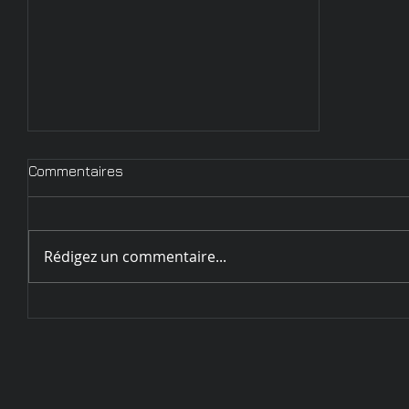
Commentaires
Rédigez un commentaire...
Circulaire d'inscription
Challenge de Sarrebourg - 28
et 29 mai 2022