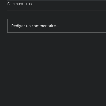
Commentaires
Rédigez un commentaire...
Circulaire d'inscription
Challenge de Sarrebourg - 28
et 29 mai 2022