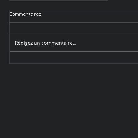
Commentaires
Rédigez un commentaire...
Circulaire d'inscription
Challenge de Sarrebourg - 28
et 29 mai 2022