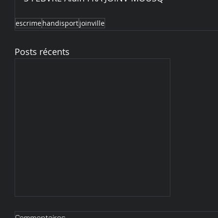
escrime
handisport
joinville
Posts récents
Commentaires