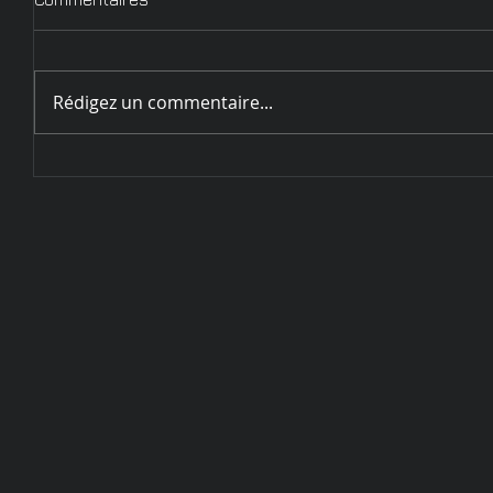
Rédigez un commentaire...
Circulaire d'inscription
Challenge de Sarrebourg - 28
et 29 mai 2022